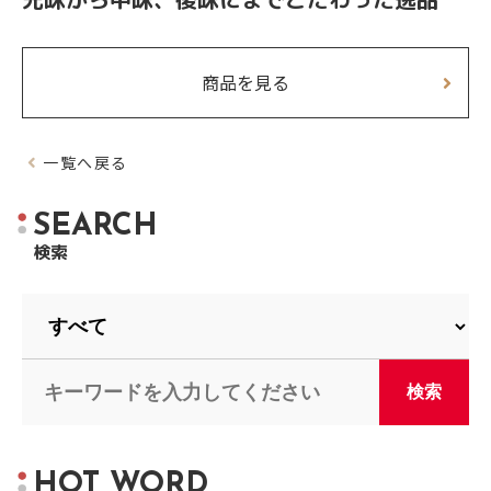
商品を見る
一覧へ戻る
S
E
A
R
C
H
検
索
H
O
T
W
O
R
D