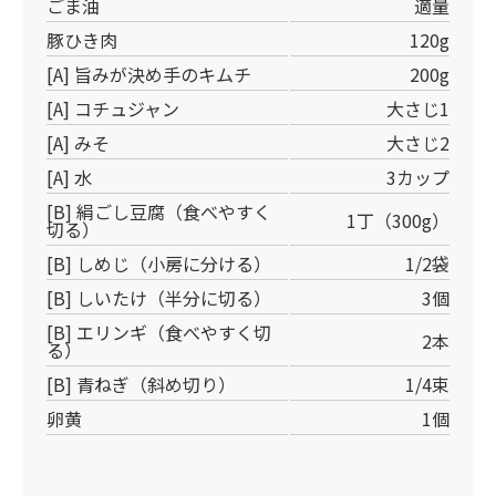
ごま油
適量
豚ひき肉
120g
[A] 旨みが決め手のキムチ
200g
[A] コチュジャン
大さじ1
[A] みそ
大さじ2
[A] 水
3カップ
[B] 絹ごし豆腐（食べやすく
1丁（300g）
切る）
[B] しめじ（小房に分ける）
1/2袋
[B] しいたけ（半分に切る）
3個
[B] エリンギ（食べやすく切
2本
る）
[B] 青ねぎ（斜め切り）
1/4束
卵黄
1個