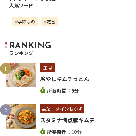
人
気
ワ
ー
ド
#季節もの
#定番
R
A
N
K
I
N
G
ラ
ン
キ
ン
グ
主食
冷やしキムチうどん
所要時間：5分
主菜・メインおかず
スタミナ満点豚キムチ
所要時間：10分