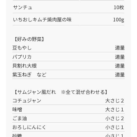
サンチュ
10枚
いちおしキムチ焼肉屋の味
100g
【好みの野菜】
豆もやし
適量
パプリカ
適量
貝割れ大根
適量
紫玉ねぎ など
適量
【サムジャン風だれ ※全て混ぜ合わせる】
コチュジャン
大さじ２
味噌
大さじ１
ごま油
小さじ２
おろしにんにく
小さじ１
砂糖
小さじ１