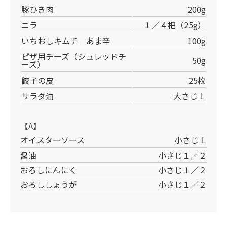
豚ひき肉
200g
ニラ
１／４杷（25g）
いちおしキムチ あま辛
100g
ピザ用チーズ（シュレッドチ
50g
ーズ）
餃子の皮
25枚
サラダ油
大さじ１
【A】
オイスターソース
小さじ１
醤油
小さじ１／２
おろしにんにく
小さじ１／２
おろししょうが
小さじ１／２